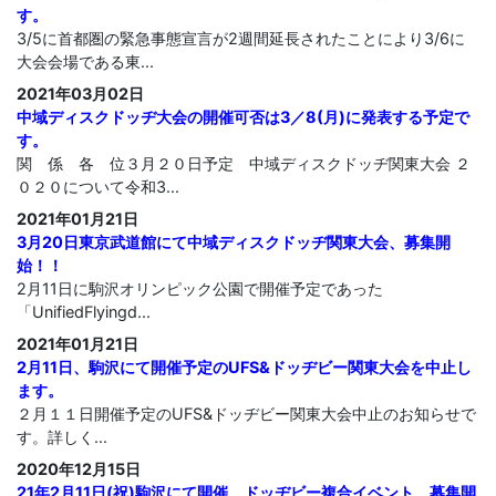
す。
3/5に首都圏の緊急事態宣言が2週間延長されたことにより3/6に
大会会場である東...
2021年03月02日
中域ディスクドッヂ大会の開催可否は3／8(月)に発表する予定で
す。
関 係 各 位３月２０日予定 中域ディスクドッヂ関東大会 ２
０２０について令和3...
2021年01月21日
3月20日東京武道館にて中域ディスクドッヂ関東大会、募集開
始！！
2月11日に駒沢オリンピック公園で開催予定であった
「UnifiedFlyingd...
2021年01月21日
2月11日、駒沢にて開催予定のUFS&ドッヂビー関東大会を中止し
ます。
２月１１日開催予定のUFS&ドッヂビー関東大会中止のお知らせで
す。詳しく...
2020年12月15日
21年2月11日(祝)駒沢にて開催、ドッヂビー複合イベント、募集開