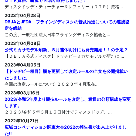
ＤＴＲ資格、新規で14名が取得しました！
ディスクドッヂ・ティーチャー＆レフェリー（ＤＴＲ）資格...
2023年04月28日
DBJAとJFDA フライングディスクの普及推進についての連携協
定を締結
この度、一般社団法人日本フライングディスク協会と...
2023年04月08日
公式ミカサモデル刷新、５月連休明けにも発売開始！！の予定？
【ＤＢＪＡ公式ディスク】ドッヂビーミカサモデルが新たに ...
2023年04月05日
【ドッヂビー種目】欄を更新して改定ルールの全文を公開掲載い
たしました。
今回の改定ルールについて ２０２３年４月現在...
2023年03月16日
2023/令和5年度より競技ルールを改定し、種目の分類構成を変更
します。
２０２３/令和５年３月１５日付けでディスクドッヂ、...
2022年10月21日
広域コンペティション関東大会2022の報告書が出来上がりまし
た!!