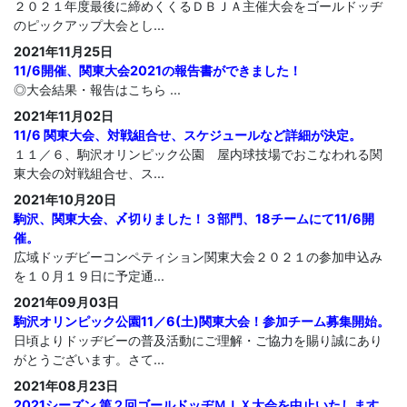
２０２１年度最後に締めくくるＤＢＪＡ主催大会をゴールドッヂ
のピックアップ大会とし...
2021年11月25日
11/6開催、関東大会2021の報告書ができました！
◎大会結果・報告はこちら ...
2021年11月02日
11/6 関東大会、対戦組合せ、スケジュールなど詳細が決定。
１１／６、駒沢オリンピック公園 屋内球技場でおこなわれる関
東大会の対戦組合せ、ス...
2021年10月20日
駒沢、関東大会、〆切りました！３部門、18チームにて11/6開
催。
広域ドッヂビーコンペティション関東大会２０２１の参加申込み
を１０月１９日に予定通...
2021年09月03日
駒沢オリンピック公園11／6(土)関東大会！参加チーム募集開始。
日頃よりドッヂビーの普及活動にご理解・ご協力を賜り誠にあり
がとうございます。さて...
2021年08月23日
2021シーズン 第２回ゴールドッヂＭＩＸ大会を中止いたします。