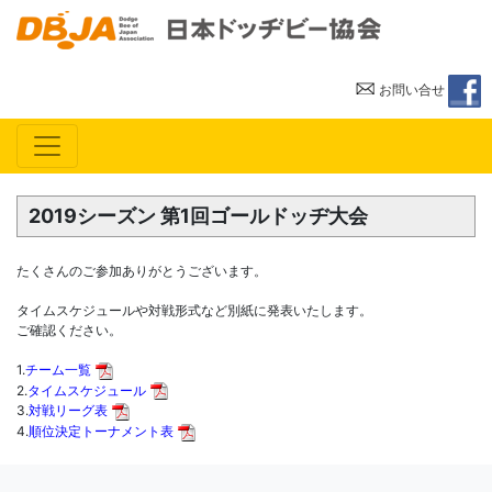
一般
お問い合せ
2019シーズン 第1回ゴールドッヂ大会
たくさんのご参加ありがとうございます。
タイムスケジュールや対戦形式など別紙に発表いたします。
ご確認ください。
1.
チーム一覧
2.
タイムスケジュール
3.
対戦リーグ表
4.
順位決定トーナメント表