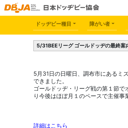
一般
ドッヂビー種目
障がい者
5/31BEEリーグ ゴールドッヂの最終
5月31日の日曜日、調布市にある
できました。
ゴールドッヂ・リーグ戦の第１節で
り今後はほぼ月１のペースで主催事
詳細はこちら