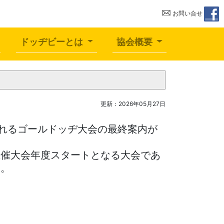
ー協会
お問い合せ
ドッヂビーとは
協会概要
更新：2026年05月27日
われるゴールドッヂ大会の最終案内が
主催大会年度スタートとなる大会であ
す。